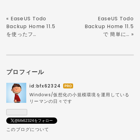
«
EaseUS Todo
EaseUS Todo
Backup Home 11.5
Backup Home 11.5
を使ったフ…
で 簡単に…
»
プロフィール
id:bfx62324
はて
なブ
Windows/仮想化の小規模環境を運用している
ログ
リーマンの日々です
Pro
@bfx62324をフォロー
このブログについて